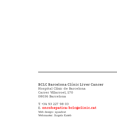
BCLC Barcelona Clínic Liver Cancer
Hospital Clínic de Barcelona
Carrer Villarroel, 170
08036 Barcelona
T. +34 93 227 98 03
E.
oncohepatica-bclc@clinic.cat
:
Web design
iquadrat
Webmaster: Àngels Kateb