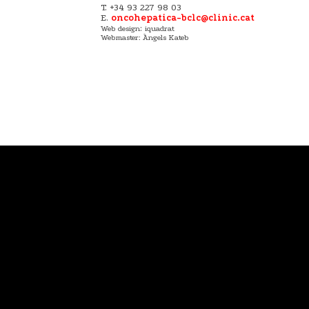
T. +34 93 227 98 03
E.
oncohepatica-bclc@clinic.cat
:
Web design
iquadrat
Webmaster: Àngels Kateb