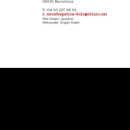
08036 Barcelona
T. +34 93 227 98 03
E.
oncohepatica-bclc@clinic.cat
:
Web design
iquadrat
Webmaster: Àngels Kateb