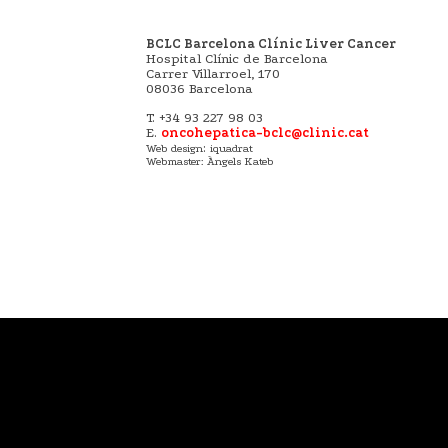
BCLC Barcelona Clínic Liver Cancer
Hospital Clínic de Barcelona
Carrer Villarroel, 170
08036 Barcelona
T. +34 93 227 98 03
E.
oncohepatica-bclc@clinic.cat
:
Web design
iquadrat
Webmaster: Àngels Kateb