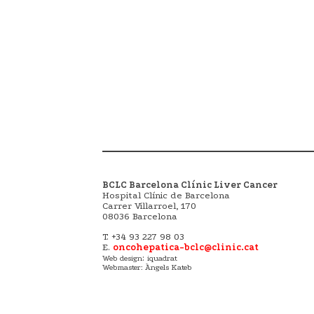
BCLC Barcelona Clínic Liver Cancer
Hospital Clínic de Barcelona
Carrer Villarroel, 170
08036 Barcelona
T. +34 93 227 98 03
E.
oncohepatica-bclc@clinic.cat
:
Web design
iquadrat
Webmaster: Àngels Kateb